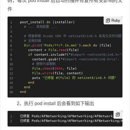
码，每次 pod install 后自动扫描并修复所有受影响的文
件
Ruby
post_install 
do
|
installer
|
# ... 其他配置 ...
# 修复新版 Xcode SDK 中 netinet6/in6.h 私有头文件问题
# 全局扫描
Dir
.
glob
(
'Pods/**/*.{m,mm}'
)
.
each
do
|
file
|
    content 
=
File
.
read
(
file
)
if
 content
.
include
?
(
"
#import <netinet6/in6.h>")
      content
.
gsub
!
(
"
#import <netinet6/in6.h>\n", '')
# 移除只读限制
File
.
chmod
(
0644
,
 file
)
File
.
write
(
file
,
 content
)
      puts 
"已修复 
#{
file
}
 的 netinet6/in6.h 问题"
end
end
end
2、执行 pod install 后会看到如下输出
已修复 Pods/AFNetworking/AFNetworking/AFNetworking/AFNe
已修复 Pods/AFNetworking/AFNetworking/AFNetworking/AFHT