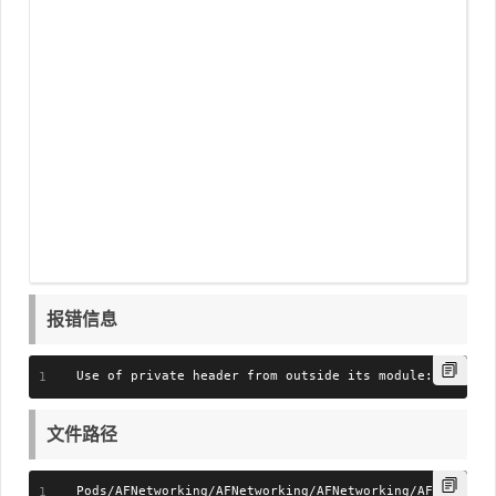
报错信息
Use of private header from outside its module: 'netine
文件路径
Pods/AFNetworking/AFNetworking/AFNetworking/AFHTTPSess