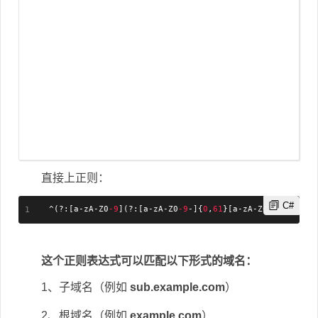
直接上正则：
C#
^
(
?
:
[
a
-
zA
-
Z0
-9
]
(
?
:
[
a
-
zA
-
Z0
-9
-
]
{
0
,
61
}
[
a
-
zA
-
Z0
-9
]
)
?
\
.
)
+
[
这个正则表达式可以匹配以下形式的域名：
1、子域名（例如
sub.example.com
）
2、根域名（例如
example.com
）