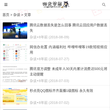
首页
>
杂谈
> 文章
腾讯云数据丢失是怎么回事 腾讯云回应用户数据丢
失
杂谈
•
8年前 (2018-08-09)
网信办处置 内涵福利社 哔哩哔哩等19款短视频应
用
杂谈
•
8年前 (2018-07-27)
腾讯官方调整 未成年人30天内累计消费达500元将
主动提醒
杂谈
•
8年前 (2018-07-03)
秒点亮QQ图标齐齐直播1级图标 永久有效
杂谈
•
8年前 (2018-07-02)